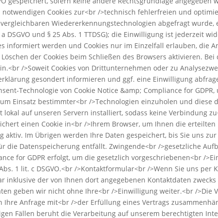
SGVO gespeichert, sofern keine andere Rechtsgrundlage angegeben w
 notwendigen Cookies zur<br />technisch fehlerfreien und optimier
 vergleichbaren Wiedererkennungstechnologien abgefragt wurde, er
t. a DSGVO und § 25 Abs. 1 TTDSG); die Einwilligung ist jederzeit w
ies informiert werden und Cookies nur im Einzelfall erlauben, die
 Löschen der Cookies beim Schließen des Browsers aktivieren. Bei 
sein.<br />Soweit Cookies von Drittunternehmen oder zu Analysezw
klärung gesondert informieren und ggf. eine Einwilligung abfrage
nsent-Technologie von Cookie Notice &amp; Compliance for GDPR, 
zum Einsatz bestimmter<br />Technologien einzuholen und diese
lokal auf unseren Servern installiert, sodass keine Verbindung zu<
chert einen Cookie in<br />Ihrem Browser, um Ihnen die erteilte
g aktiv. Im Übrigen werden Ihre Daten gespeichert, bis Sie uns zu
für die Datenspeicherung entfällt. Zwingende<br />gesetzliche Au
nce for GDPR erfolgt, um die gesetzlich vorgeschriebenen<br />Ei
6 Abs. 1 lit. c DSGVO.<br />Kontaktformular<br />Wenn Sie uns pe
 inklusive der von Ihnen dort angegebenen Kontaktdaten zwecks B
ten geben wir nicht ohne Ihre<br />Einwilligung weiter.<br />Die V
ern Ihre Anfrage mit<br />der Erfüllung eines Vertrags zusammenhä
igen Fällen beruht die Verarbeitung auf unserem berechtigten Inte