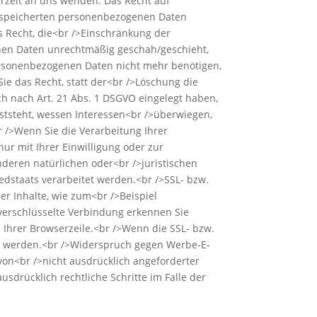
rzeit an uns wenden. Das Recht auf
 gespeicherten personenbezogenen Daten
as Recht, die<br />Einschränkung der
nen Daten unrechtmäßig geschah/geschieht,
ersonenbezogenen Daten nicht mehr benötigen,
e das Recht, statt der<br />Löschung die
 nach Art. 21 Abs. 1 DSGVO eingelegt haben,
tsteht, wessen Interessen<br />überwiegen,
 />Wenn Sie die Verarbeitung Ihrer
r mit Ihrer Einwilligung oder zur
eren natürlichen oder<br />juristischen
edstaats verarbeitet werden.<br />SSL- bzw.
r Inhalte, wie zum<br />Beispiel
 verschlüsselte Verbindung erkennen Sie
n Ihrer Browserzeile.<br />Wenn die SSL- bzw.
esen werden.<br />Widerspruch gegen Werbe-E-
on<br />nicht ausdrücklich angeforderter
sdrücklich rechtliche Schritte im Falle der