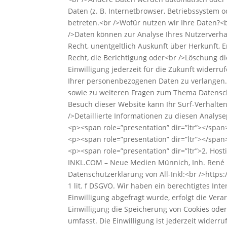
Daten (z. B. Internetbrowser, Betriebssystem o
betreten.<br />Wofür nutzen wir Ihre Daten?<b
/>Daten können zur Analyse Ihres Nutzerverha
Recht, unentgeltlich Auskunft über Herkunft
Recht, die Berichtigung oder<br />Löschung di
Einwilligung jederzeit für die Zukunft wider
Ihrer personenbezogenen Daten zu verlangen.
sowie zu weiteren Fragen zum Thema Datenschu
Besuch dieser Website kann Ihr Surf-Verhalte
/>Detaillierte Informationen zu diesen Analy
<p><span role=”presentation” dir=”ltr”></span
<p><span role=”presentation” dir=”ltr”></span
<p><span role=”presentation” dir=”ltr”>2. Host
INKL.COM – Neue Medien Münnich, Inh. René Mü
Datenschutzerklärung von All-Inkl:<br />https:
1 lit. f DSGVO. Wir haben ein berechtigtes In
Einwilligung abgefragt wurde, erfolgt die Vera
Einwilligung die Speicherung von Cookies oder
umfasst. Die Einwilligung ist jederzeit wider