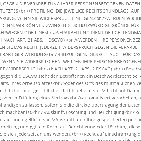
, GEGEN DIE VERARBEITUNG IHRER PERSONENBEZOGENEN DATEN<b
ÜTZTES<br />PROFILING. DIE JEWEILIGE RECHTSGRUNDLAGE, AUF
ÄRUNG. WENN SIE WIDERSPRUCH EINLEGEN,<br />WERDEN WIR 
EI DENN, WIR KÖNNEN ZWINGENDE SCHUTZWÜRDIGE GRÜNDE FÜR D
 ÜBERWIEGEN ODER DIE<br />VERARBEITUNG DIENT DER GELTEND
 NACH ART. 21 ABS. 1 DSGVO).<br />WERDEN IHRE PERSONENBE
N SIE DAS RECHT, JEDERZEIT WIDERSPRUCH GEGEN DIE VERARBEI
RTIGER WERBUNG<br />EINZULEGEN; DIES GILT AUCH FÜR DAS P
. WENN SIE WIDERSPRECHEN, WERDEN IHRE PERSONENBEZOGENE
WIDERSPRUCH<br />NACH ART. 21 ABS. 2 DSGVO).<br />Beschwer
 gegen die DSGVO steht den Betroffenen ein Beschwerderecht bei 
alts, ihres Arbeitsplatzes<br />oder des Orts des mutmaßlichen V
chtlicher oder gerichtlicher Rechtsbehelfe.<br />Recht auf Daten
g oder in Erfüllung eines Vertrags<br />automatisiert verarbeiten, 
händigen zu lassen. Sofern Sie die direkte Übertragung der Date
nisch machbar ist.<br />Auskunft, Löschung und Berichtigung<br /
ht auf unentgeltliche<br />Auskunft über Ihre gespeicherten per
eitung und ggf. ein Recht auf Berichtigung oder Löschung dieser
 sich jederzeit an uns wenden.<br />Recht auf Einschränkung de