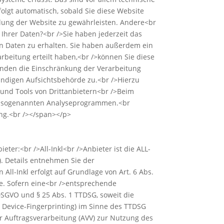
folgt automatisch, sobald Sie diese Website
ellung der Website zu gewährleisten. Andere<br
Ihrer Daten?<br />Sie haben jederzeit das
n Daten zu erhalten. Sie haben außerdem ein
rbeitung erteilt haben,<br />können Sie diese
änden die Einschränkung der Verarbeitung
ändigen Aufsichtsbehörde zu.<br />Hierzu
und Tools von Drittanbietern<br />Beim
mit sogenannten Analyseprogrammen.<br
ung.<br /></span></p>
ter:<br />All-Inkl<br />Anbieter ist die ALL-
. Details entnehmen Sie der
All-Inkl erfolgt auf Grundlage von Art. 6 Abs.
ite. Sofern eine<br />entsprechende
 DSGVO und § 25 Abs. 1 TTDSG, soweit die
. Device-Fingerprinting) im Sinne des TTDSG
er Auftragsverarbeitung (AVV) zur Nutzung des