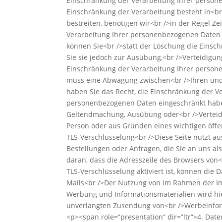
Einschränkung der Verarbeitung Ihrer persone
Einschränkung der Verarbeitung besteht in<br
bestreiten, benötigen wir<br />in der Regel Z
Verarbeitung Ihrer personenbezogenen Daten 
können Sie<br />statt der Löschung die Eins
Sie sie jedoch zur Ausübung,<br />Verteidigu
Einschränkung der Verarbeitung Ihrer person
muss eine Abwägung zwischen<br />Ihren und 
haben Sie das Recht, die Einschränkung der V
personenbezogenen Daten eingeschränkt haben,
Geltendmachung, Ausübung oder<br />Verteidi
Person oder aus Gründen eines wichtigen öffen
TLS-Verschlüsselung<br />Diese Seite nutzt a
Bestellungen oder Anfragen, die Sie an uns al
daran, dass die Adresszeile des Browsers von<
TLS-Verschlüsselung aktiviert ist, können die
Mails<br />Der Nutzung von im Rahmen der Im
Werbung und Informationsmaterialien wird hier
unverlangten Zusendung von<br />Werbeinform
<p><span role=”presentation” dir=”ltr”>4. Da