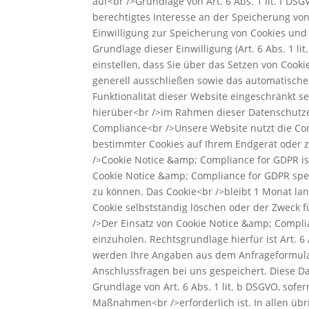
auf<br />Grundlage von Art. 6 Abs. 1 lit. f D
berechtigtes Interesse an der Speicherung von
Einwilligung zur Speicherung von Cookies und
Grundlage dieser Einwilligung (Art. 6 Abs. 1 li
einstellen, dass Sie über das Setzen von Cook
generell ausschließen sowie das automatische
Funktionalität dieser Website eingeschränkt 
hierüber<br />im Rahmen dieser Datenschutzer
Compliance<br />Unsere Website nutzt die Co
bestimmter Cookies auf Ihrem Endgerät oder 
/>Cookie Notice &amp; Compliance for GDPR ist 
Cookie Notice &amp; Compliance for GDPR spei
zu können. Das Cookie<br />bleibt 1 Monat lan
Cookie selbstständig löschen oder der Zweck 
/>Der Einsatz von Cookie Notice &amp; Complia
einzuholen. Rechtsgrundlage hierfür ist Art. 
werden Ihre Angaben aus dem Anfrageformular
Anschlussfragen bei uns gespeichert. Diese Da
Grundlage von Art. 6 Abs. 1 lit. b DSGVO, sof
Maßnahmen<br />erforderlich ist. In allen übr