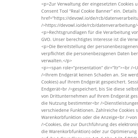
<p>Zur Verwaltung der eingesetzten Cookies un
Consent Tool “Real Cookie Banner” ein. Detail
href=”https://devowl.io/de/rcb/datenverarbeit
/>https://devowl.io/de/rcb/datenverarbeitung
<p>Rechtsgrundlagen für die Verarbeitung von 
GVO. Unser berechtigtes Interesse ist die Ve
<p>Die Bereitstellung der personenbezogenen 
verpflichtet die personenbezogenen Daten bere
verwalten.</p>
<p><span role=”presentation” dir=”ltr”><br />
/>Ihrem Endgerät keinen Schaden an. Sie wer
Cookies) auf Ihrem Endgerät gespeichert. Ses
Endgerät<br />gespeichert, bis Sie diese sel
von Drittunternehmen auf Ihrem Endgerät gesp
die Nutzung bestimmter<br />Dienstleistungen
verschiedene Funktionen. Zahlreiche Cookies 
Warenkorbfunktion oder die Anzeige<br />von
/>Cookies, die zur Durchführung des elektron
die Warenkorbfunktion) oder zur Optimierung 