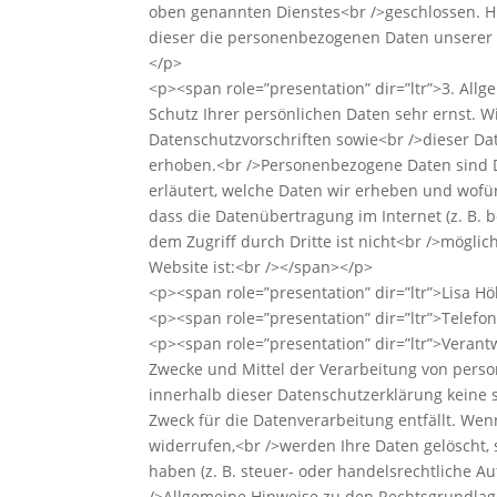
oben genannten Dienstes<br />geschlossen. Hi
dieser die personenbezogenen Daten unserer
</p>
<p><span role=”presentation” dir=”ltr”>3. Al
Schutz Ihrer persönlichen Daten sehr ernst. 
Datenschutzvorschriften sowie<br />dieser D
erhoben.<br />Personenbezogene Daten sind Da
erläutert, welche Daten wir erheben und wofür
dass die Datenübertragung im Internet (z. B. 
dem Zugriff durch Dritte ist nicht<br />möglic
Website ist:<br /></span></p>
<p><span role=”presentation” dir=”ltr”>Lisa
<p><span role=”presentation” dir=”ltr”>Telef
<p><span role=”presentation” dir=”ltr”>Verantw
Zwecke und Mittel der Verarbeitung von perso
innerhalb dieser Datenschutzerklärung keine 
Zweck für die Datenverarbeitung entfällt. We
widerrufen,<br />werden Ihre Daten gelöscht,
haben (z. B. steuer- oder handelsrechtliche Au
/>Allgemeine Hinweise zu den Rechtsgrundlage