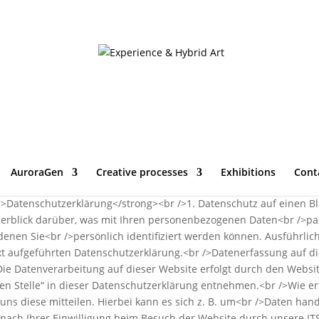
region” aria-label=”Page 2″ data-loaded=”true”>
AuroraGen
Creative processes
Exhibitions
Cont
ng>Datenschutzerklärung</strong><br />1. Datenschutz auf einen B
erblick darüber, was mit Ihren personenbezogenen Daten<br />pas
denen Sie<br />persönlich identifiziert werden können. Ausführl
 aufgeführten Datenschutzerklärung.<br />Datenerfassung auf die
Die Datenverarbeitung auf dieser Website erfolgt durch den Webs
en Stelle“ in dieser Datenschutzerklärung entnehmen.<br />Wie er
s diese mitteilen. Hierbei kann es sich z. B. um<br />Daten hande
ach Ihrer Einwilligung beim Besuch der Website durch unsere ITS