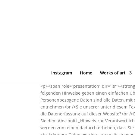
<div class=”page” data-page-number=”2″ role=”
Instagram
Home
Works of art
<div class=”textLayer”>
<p><span role=”presentation” dir=”ltr”><stro
folgenden Hinweise geben einen einfachen Üb
Personenbezogene Daten sind alle Daten, mit 
entnehmen<br />Sie unserer unter diesem Text
die Datenerfassung auf dieser Website?<br />
Sie dem Abschnitt „Hinweis zur Verantwortlich
werden zum einen dadurch erhoben, dass Sie un
<br />Andere Daten werden automatisch oder n