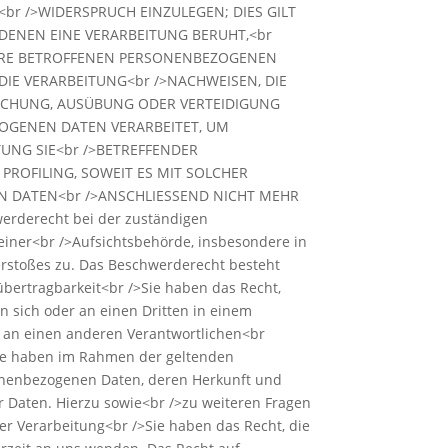
r />WIDERSPRUCH EINZULEGEN; DIES GILT
 DENEN EINE VERARBEITUNG BERUHT,<br
IHRE BETROFFENEN PERSONENBEZOGENEN
IE VERARBEITUNG<br />NACHWEISEN, DIE
MACHUNG, AUSÜBUNG ODER VERTEIDIGUNG
ZOGENEN DATEN VERARBEITET, UM
TUNG SIE<br />BETREFFENDER
ROFILING, SOWEIT ES MIT SOLCHER
N DATEN<br />ANSCHLIESSEND NICHT MEHR
derecht bei der zuständigen
einer<br />Aufsichtsbehörde, insbesondere in
erstoßes zu. Das Beschwerderecht besteht
übertragbarkeit<br />Sie haben das Recht,
an sich oder an einen Dritten in einem
n an einen anderen Verantwortlichen<br
>Sie haben im Rahmen der geltenden
sonenbezogenen Daten, deren Herkunft und
 Daten. Hierzu sowie<br />zu weiteren Fragen
r Verarbeitung<br />Sie haben das Recht, die