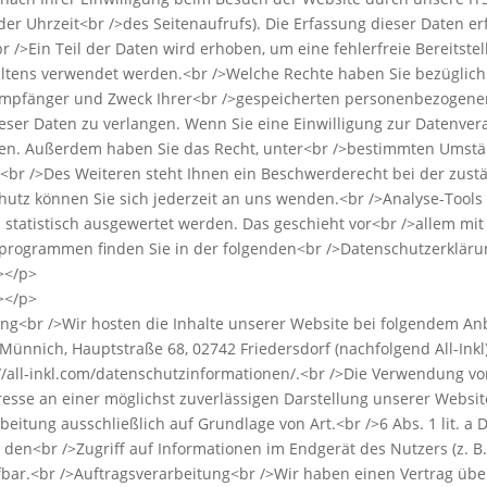
der Uhrzeit<br />des Seitenaufrufs). Die Erfassung dieser Daten er
r />Ein Teil der Daten wird erhoben, um eine fehlerfreie Bereitst
ltens verwendet werden.<br />Welche Rechte haben Sie bezüglich 
, Empfänger und Zweck Ihrer<br />gespeicherten personenbezogene
eser Daten zu verlangen. Wenn Sie eine Einwilligung zur Datenvera
rufen. Außerdem haben Sie das Recht, unter<br />bestimmten Umst
<br />Des Weiteren steht Ihnen ein Beschwerderecht bei der zust
tz können Sie sich jederzeit an uns wenden.<br />Analyse-Tools 
n statistisch ausgewertet werden. Das geschieht vor<br />allem 
seprogrammen finden Sie in der folgenden<br />Datenschutzerklär
></p>
></p>
ing<br />Wir hosten die Inhalte unserer Website bei folgendem Anbie
nnich, Hauptstraße 68, 02742 Friedersdorf (nachfolgend All-Inkl)
//all-inkl.com/datenschutzinformationen/.<br />Die Verwendung von 
teresse an einer möglichst zuverlässigen Darstellung unserer Webs
rbeitung ausschließlich auf Grundlage von Art.<br />6 Abs. 1 lit. a
 den<br />Zugriff auf Informationen im Endgerät des Nutzers (z. B
rufbar.<br />Auftragsverarbeitung<br />Wir haben einen Vertrag üb