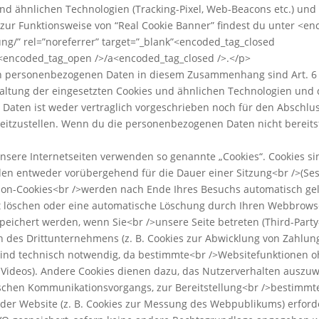
d ähnlichen Technologien (Tracking-Pixel, Web-Beacons etc.) und 
s zur Funktionsweise von “Real Cookie Banner” findest du unter <e
ung/” rel=”noreferrer” target=”_blank”<encoded_tag_closed
/<encoded_tag_open />/a<encoded_tag_closed />.</p>
personenbezogenen Daten in diesem Zusammenhang sind Art. 6 Abs. 
rwaltung der eingesetzten Cookies und ähnlichen Technologien und 
Daten ist weder vertraglich vorgeschrieben noch für den Abschluss
itzustellen. Wenn du die personenbezogenen Daten nicht bereitste
Unsere Internetseiten verwenden so genannte „Cookies“. Cookies s
den entweder vorübergehend für die Dauer einer Sitzung<br />(Se
sion-Cookies<br />werden nach Ende Ihres Besuchs automatisch ge
bst löschen oder eine automatische Löschung durch Ihren Webbrowse
eichert werden, wenn Sie<br />unsere Seite betreten (Third-Party
 des Drittunternehmens (z. B. Cookies zur Abwicklung von Zahlun
sind technisch notwendig, da bestimmte<br />Websitefunktionen ohn
 Videos). Andere Cookies dienen dazu, das Nutzerverhalten ausz
ischen Kommunikationsvorgangs, zur Bereitstellung<br />bestimmter
der Website (z. B. Cookies zur Messung des Webpublikums) erforde