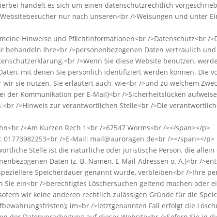
erbei handelt es sich um einen datenschutzrechtlich vorgeschrieb
 Websitebesucher nur nach unseren<br />Weisungen und unter Ein
lgemeine Hinweise und Pflichtinformationen<br />Datenschutz<br />
Wir behandeln Ihre<br />personenbezogenen Daten vertraulich un
atenschutzerklärung.<br />Wenn Sie diese Website benutzen, wer
ten, mit denen Sie persönlich identifiziert werden können. Die 
 wir sie nutzen. Sie erläutert auch, wie<br />und zu welchem Zwec
bei der Kommunikation per E-Mail)<br />Sicherheitslücken aufweise
h.<br />Hinweis zur verantwortlichen Stelle<br />Die verantwortlich
 Höhn<br />Am Kurzen Rech 1<br />67547 Worms<br /></span></p>
on: 01773982253<br />E-Mail: mail@auroragen.de<br /></span></p>
ortliche Stelle ist die natürliche oder juristische Person, die all
nenbezogenen Daten (z. B. Namen, E-Mail-Adressen o. Ä.)<br />en
speziellere Speicherdauer genannt wurde, verbleiben<br />Ihre p
nn Sie ein<br />berechtigtes Löschersuchen geltend machen oder e
 sofern wir keine anderen rechtlich zulässigen Gründe für die Sp
fbewahrungsfristen); im<br />letztgenannten Fall erfolgt die Lösc
n der Datenverarbeitung auf dieser Website<br />Sofern Sie in di