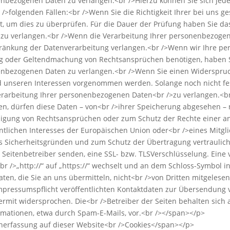
nbezogenen Daten zu verlangen.<br />Hierzu können Sie sich jede
 />folgenden Fällen:<br />Wenn Sie die Richtigkeit Ihrer bei uns
eit, um dies zu überprüfen. Für die Dauer der Prüfung haben Sie d
zu verlangen.<br />Wenn die Verarbeitung Ihrer personenbezoge
chränkung der Datenverarbeitung verlangen.<br />Wenn wir Ihre p
ng oder Geltendmachung von Rechtsansprüchen benötigen, haben Si
enbezogenen Daten zu verlangen.<br />Wenn Sie einen Widerspruch
unseren Interessen vorgenommen werden. Solange noch nicht fes
erarbeitung Ihrer personenbezogenen Daten<br />zu verlangen.<br
 dürfen diese Daten – von<br />ihrer Speicherung abgesehen – nu
gung von Rechtsansprüchen oder zum Schutz der Rechte einer and
tlichen Interesses der Europäischen Union oder<br />eines Mitgli
us Sicherheitsgründen und zum Schutz der Übertragung vertrauliche
s Seitenbetreiber senden, eine SSL- bzw. TLSVerschlüsselung. Eine
br />„http://“ auf „https://“ wechselt und an dem Schloss-Symbol i
 Daten, die Sie an uns übermitteln, nicht<br />von Dritten mitgel
pressumspflicht veröffentlichten Kontaktdaten zur Übersendung v
mit widersprochen. Die<br />Betreiber der Seiten behalten sich au
ationen, etwa durch Spam-E-Mails, vor.<br /></span></p>
tenerfassung auf dieser Website<br />Cookies</span></p>