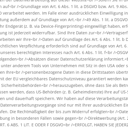
auf<br />Grundlage von Art. 6 Abs. 1 lit. a DSGVO bzw. Art. 9 Abs.
O verarbeitet werden. Im Falle einer ausdrücklichen Einwilligung
eitung außerdem auf Grundlage von Art.<br />49 Abs. 1 lit. a DSGVO
hr Endgerät (z. B. via Device-Fingerprinting) eingewilligt haben, e
gung ist jederzeit widerrufbar. Sind Ihre Daten zur<br />Vertragse
rbeiten wir Ihre<br />Daten auf Grundlage des Art. 6 Abs. 1 lit. b
chtlichen Verpflichtung erforderlich sind auf Grundlage von Art. 6 
seres berechtigten Interesses nach Art. 6 Abs. 1 lit. f<br />DSGVO
olgenden<br />Absätzen dieser Datenschutzerklärung informiert.<
 unter anderem Tools von Unternehmen mit Sitz in den USA oder s
nnen Ihre<br />personenbezogene Daten in diese Drittstaaten über
 mit der EU vergleichbares Datenschutzniveau garantiert werden 
 Sicherheitsbehörden<br />herauszugeben, ohne dass Sie als Betro
ssen werden, dass US-Behörden (z. B. Geheimdienste) Ihre auf US-
 und dauerhaft speichern. Wir haben auf diese Verarbeitungstätig
 Datenverarbeitungsvorgänge sind nur mit Ihrer ausdrücklichen Ei
errufen. Die Rechtmäßigkeit der bis zum Widerruf erfolgten<br />Da
bung in besonderen Fällen sowie gegen<br />Direktwerbung (Art
6 ABS. 1 LIT. E ODER F DSGVO<br />ERFOLGT, HABEN SIE JEDERZ