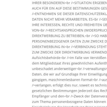
IHRER BESONDEREN<br />SITUATION ERGEBEN
AUCH FÜR EIN AUF DIESE BESTIMMUNGEN GEST
/>ENTNEHMEN SIE DIESER DATENSCHUTZERKL
DATEN NICHT MEHR VERARBEITEN, ES<br />S
IHRE INTERESSEN, RECHTE UND FREIHEITEN
VON<br />RECHTSANSPRÜCHEN (WIDERSPRUCH
DIREKTWERBUNG ZU BETREIBEN,<br />SO HABE
PERSONENBEZOGENER DATEN ZUM ZWECKE DERA
DIREKTWERBUNG IN<br />VERBINDUNG STEHT
ZUM ZWECKE DER DIREKTWERBUNG VERWENDET (
Aufsichtsbehörde<br />Im Falle von Verstößen
dem Mitgliedstaat ihres gewöhnlichen Aufenth
unbeschadet anderweitiger<br />verwaltungsre
Daten, die wir auf Grundlage Ihrer Einwilligun
gängigen, maschinenlesbaren Format<br />aus
/>verlangen, erfolgt dies nur, soweit es tech
gesetzlichen Bestimmungen jederzeit das Rec
Empfänger und den<br />Zweck der Datenverarb
zum Thema personenbezogene Daten können Sie