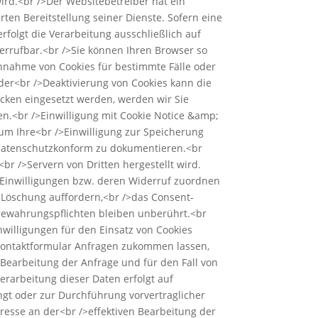
ird.<br />Der Websitebetreiber hat ein
ten Bereitstellung seiner Dienste. Sofern eine
folgt die Verarbeitung ausschließlich auf
iderrufbar.<br />Sie können Ihren Browser so
 Annahme von Cookies für bestimmte Fälle oder
der<br />Deaktivierung von Cookies kann die
ecken eingesetzt werden, werden wir Sie
n.<br />Einwilligung mit Cookie Notice &amp;
um Ihre<br />Einwilligung zur Speicherung
 datenschutzkonform zu dokumentieren.<br
br />Servern von Dritten hergestellt wird.
n Einwilligungen bzw. deren Widerruf zuordnen
r Löschung auffordern,<br />das Consent-
fbewahrungspflichten bleiben unberührt.<br
nwilligungen für den Einsatz von Cookies
r Kontaktformular Anfragen zukommen lassen,
earbeitung der Anfrage und für den Fall von
erarbeitung dieser Daten erfolgt auf
ngt oder zur Durchführung vorvertraglicher
resse an der<br />effektiven Bearbeitung der