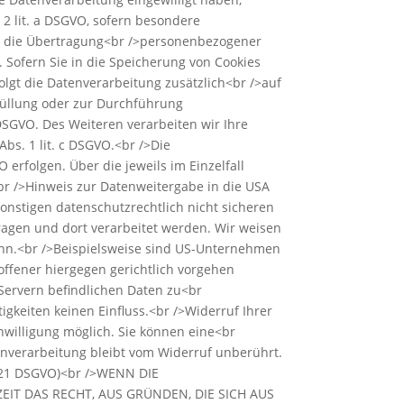
 2 lit. a DSGVO, sofern besondere
 in die Übertragung<br />personenbezogener
. Sofern Sie in die Speicherung von Cookies
rfolgt die Datenverarbeitung zusätzlich<br />auf
rfüllung oder zur Durchführung
 DSGVO. Des Weiteren verarbeiten wir Ihre
Abs. 1 lit. c DSGVO.<br />Die
 erfolgen. Über die jeweils im Einzelfall
br />Hinweis zur Datenweitergabe in die USA
onstigen datenschutzrechtlich nicht sicheren
tragen und dort verarbeitet werden. Wir weisen
kann.<br />Beispielsweise sind US-Unternehmen
ffener hiergegen gerichtlich vorgehen
Servern befindlichen Daten zu<br
keiten keinen Einfluss.<br />Widerruf Ihrer
nwilligung möglich. Sie können eine<br
tenverarbeitung bleibt vom Widerruf unberührt.
. 21 DSGVO)<br />WENN DIE
EIT DAS RECHT, AUS GRÜNDEN, DIE SICH AUS