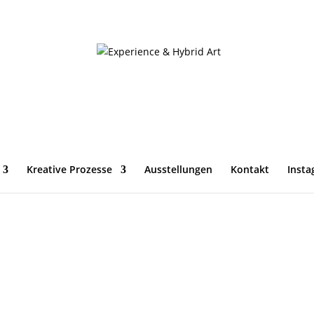
ybrid Art?
Kreative Prozesse
Ausstellungen
Kontakt
Insta
unst und Ki
|
0 Kommentare