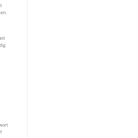
t
hen.
eit
dig
wort
f