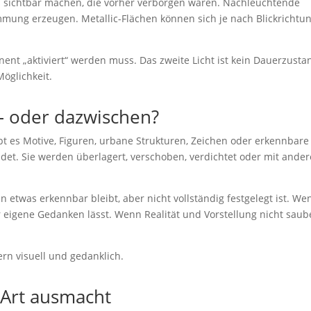
s sichtbar machen, die vorher verborgen waren. Nachleuchtende
mung erzeugen. Metallic-Flächen können sich je nach Blickrichtu
ent „aktiviert“ werden muss. Das zweite Licht ist kein Dauerzusta
öglichkeit.
 – oder dazwischen?
ibt es Motive, Figuren, urbane Strukturen, Zeichen oder erkennbare
det. Sie werden überlagert, verschoben, verdichtet oder mit ande
 etwas erkennbar bleibt, aber nicht vollständig festgelegt ist. We
r eigene Gedanken lässt. Wenn Realität und Vorstellung nicht saub
ern visuell und gedanklich.
 Art ausmacht