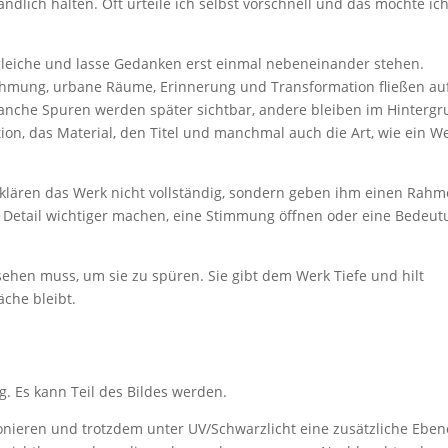
ndlich halten. Oft urteile ich selbst vorschnell und das möchte ic
rgleiche und lasse Gedanken erst einmal nebeneinander stehen.
nehmung, urbane Räume, Erinnerung und Transformation fließen au
Manche Spuren werden später sichtbar, andere bleiben im Hintergr
ion, das Material, den Titel und manchmal auch die Art, wie ein W
erklären das Werk nicht vollständig, sondern geben ihm einen Rahm
in Detail wichtiger machen, eine Stimmung öffnen oder eine Bedeu
 sehen muss, um sie zu spüren. Sie gibt dem Werk Tiefe und hilt
äche bleibt.
ng. Es kann Teil des Bildes werden.
ionieren und trotzdem unter UV/Schwarzlicht eine zusätzliche Eben