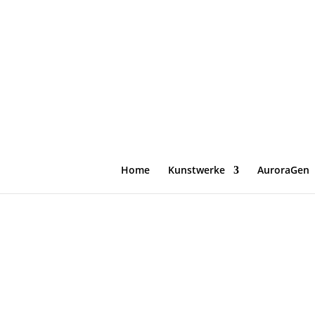
Was ist Experience & H
Home
Kunstwerke
AuroraGen
von
AuroraGen
|
Juni 18, 2026
|
Blog
,
Kunst
,
K