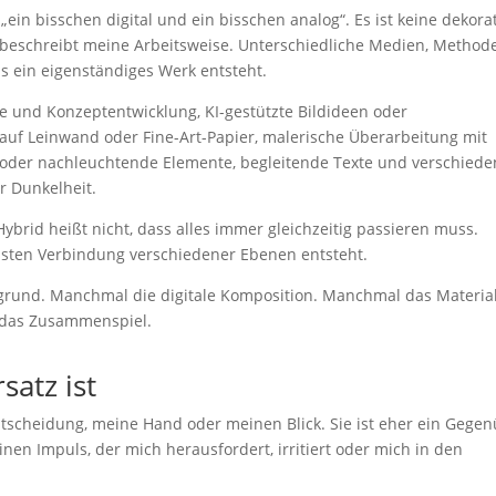
„ein bisschen digital und ein bisschen analog“. Es ist keine dekora
 beschreibt meine Arbeitsweise. Unterschiedliche Medien, Method
s ein eigenständiges Werk entsteht.
e und Konzeptentwicklung, KI-gestützte Bildideen oder
 auf Leinwand oder Fine-Art-Papier, malerische Überarbeitung mit
ve oder nachleuchtende Elemente, begleitende Texte und verschied
r Dunkelheit.
Hybrid heißt nicht, dass alles immer gleichzeitig passieren muss.
ssten Verbindung verschiedener Ebenen entsteht.
grund. Manchmal die digitale Komposition. Manchmal das Material
 das Zusammenspiel.
satz ist
 Entscheidung, meine Hand oder meinen Blick. Sie ist eher ein Gege
inen Impuls, der mich herausfordert, irritiert oder mich in den